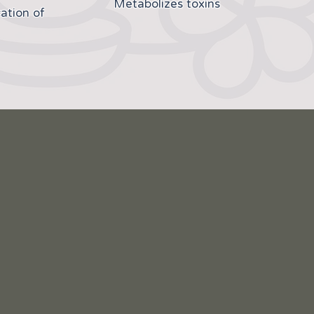
Metabolizes toxins
ation of