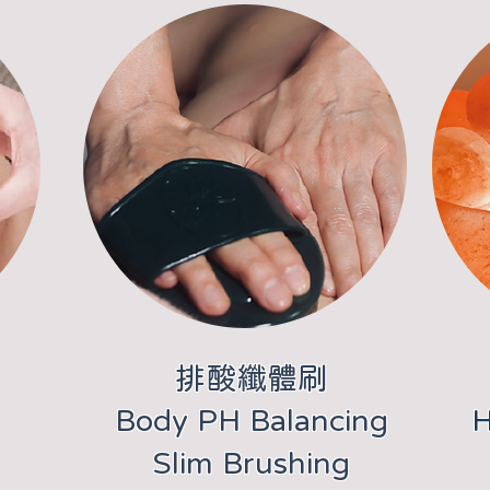
​排酸纖體刷
Body PH Balancing
H
Slim Brushing