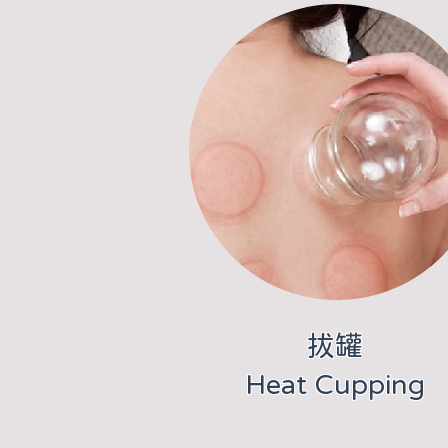
​拔罐
Heat Cupping